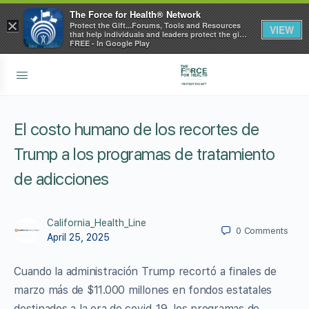
The Force for Health® Network
×
Protect the Gift...Forums, Tools and Resources
VIEW
that help individuals and leaders protect the gift
of health
FREE - In Google Play
El costo humano de los recortes de
Trump a los programas de tratamiento
de adicciones
California_Health_Line
0
Comments
April 25, 2025
Cuando la administración Trump recortó a finales de
marzo más de $11.000 millones en fondos estatales
destinados a la era de covid-19, los programas de